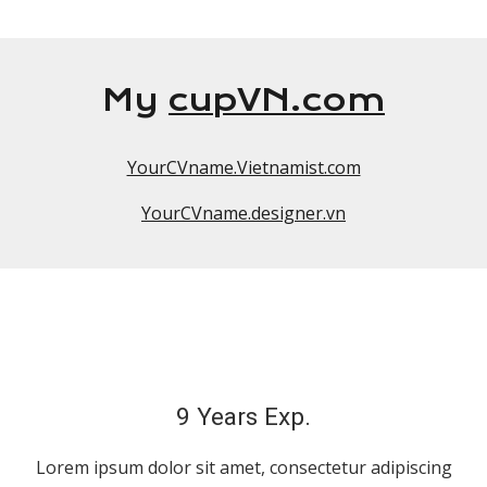
My
cupVN.com
YourCVname.Vietnamist.com
YourCVname.designer.vn
9 Years Exp.
Lorem ipsum dolor sit amet, consectetur adipiscing